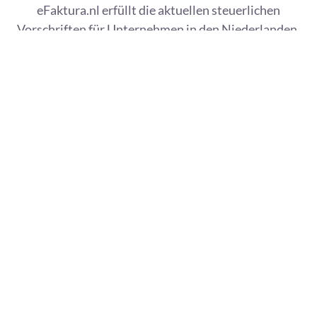
eFaktura.nl erfüllt die aktuellen steuerlichen
Vorschriften für Unternehmen in den Niederlanden,
Belgien und Deutschland und unterstützt die
elektronischen Rechnungsstandards PEPPOL und
KSeF.