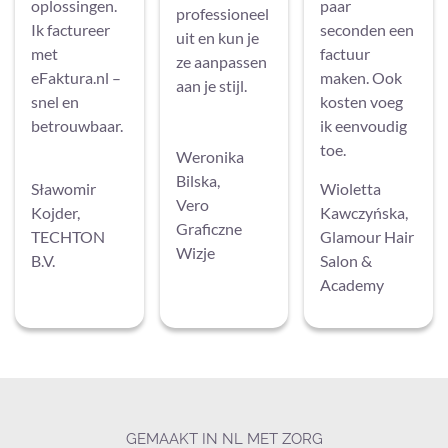
oplossingen.
paar
professioneel
Ik factureer
seconden een
uit en kun je
met
factuur
ze aanpassen
eFaktura.nl –
maken. Ook
aan je stijl.
snel en
kosten voeg
betrouwbaar.
ik eenvoudig
toe.
Weronika
Bilska,
Sławomir
Wioletta
Vero
Kojder,
Kawczyńska,
Graficzne
TECHTON
Glamour Hair
Wizje
B.V.
Salon &
Academy
GEMAAKT IN NL MET ZORG