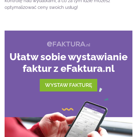
kontrolę nad wydatkami, a co za tym idzie możesz
optymalizować ceny swoich usług!
Ułatw sobie wystawianie
faktur z eFaktura.nl
WYSTAW FAKTURĘ