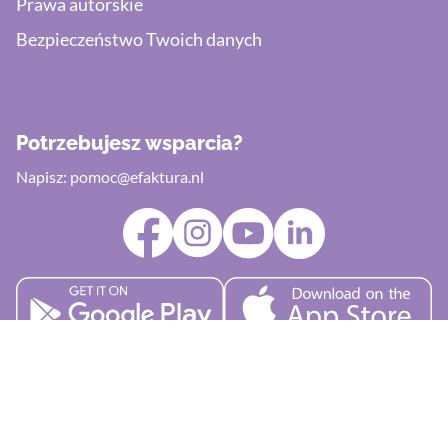
Prawa autorskie
Bezpieczeństwo Twoich danych
Potrzebujesz wsparcia?
Napisz:
pomoc@efaktura.nl
Copyright @ eFaktura B.V., Bruijnings Ingenhoeslaan 156,
2273 KV Voorburg, eFaktura.nl KVK: 89384237 BTW: