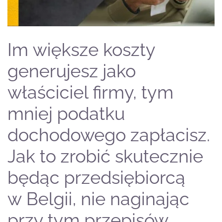
Im większe koszty
generujesz jako
właściciel firmy, tym
mniej podatku
dochodowego zapłacisz.
Jak to zrobić skutecznie
będąc przedsiębiorcą
w Belgii, nie naginając
przy tym przepisów