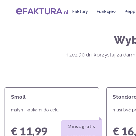
Faktury
Funkcje
Pepp
Wyb
Przez 30 dni korzystaj za darm
Small
Standar
małymi krokami do celu
musi być p
2 msc gratis
€ 11,99
€ 16