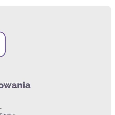
rowania
F