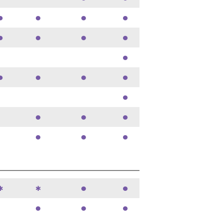
●
●
●
●
●
●
●
●
●
●
●
●
●
●
●
●
●
●
●
●
●
●
✱
✱
●
●
●