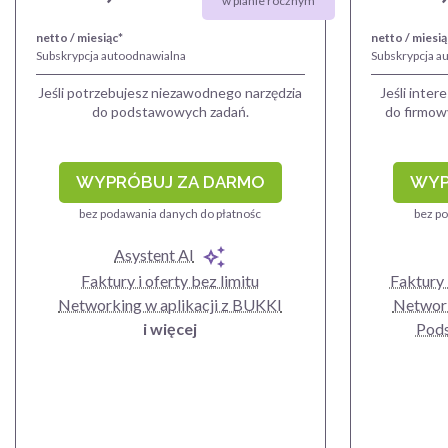
w planie rocznym
netto / miesiąc*
netto / miesią
Subskrypcja autoodnawialna
Subskrypcja a
Jeśli potrzebujesz niezawodnego narzędzia
Jeśli inter
do podstawowych zadań.
do firmowy
WYPRÓBUJ ZA DARMO
WYP
bez podawania danych do płatnośc
bez po
Asystent AI
Faktury i oferty bez limitu
Faktury i
Networking w aplikacji z BUKKI
Network
i więcej
Pod