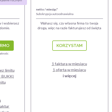
w planie rocznym
netto / miesiąc*
Subskrypcja autoodnawialna
w i wybierasz
Wahasz się, czy własna firma to twoja
ziomie.
droga, więc na razie fakturujesz od święta
ARMO
KORZYSTAM
łatnośc
1 faktura w miesiącu
1 oferta w miesiącu
bez limitu
i więcej
 z BUKKI
mitu
u
faktur