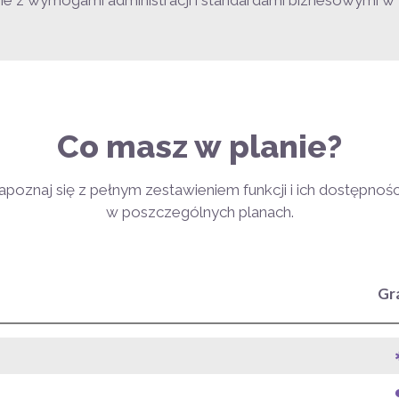
ie z wymogami administracji i standardami biznesowymi w 
Co masz w planie?
apoznaj się z pełnym zestawieniem funkcji i ich dostępnośc
w poszczególnych planach.
Gr