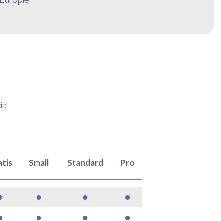
Europie.
ią
atis
Small
Standard
Pro
●
●
●
✱
●
●
●
●