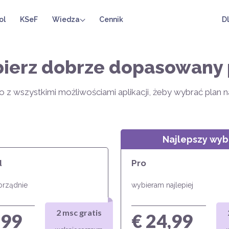
ol
KSeF
Wiedza
Cennik
D
ierz dobrze dopasowany 
o z wszystkimi możliwościami aplikacji, żeby wybrać plan 
Najlepszy wyb
d
Pro
orządnie
wybieram najlepiej
2 msc gratis
,99
€ 24,99