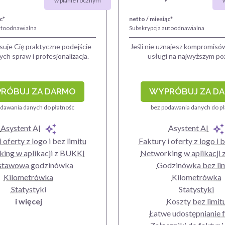
w planie rocznym
c*
netto / miesiąc*
utoodnawialna
Subskrypcja autoodnawialna
esuje Cię praktyczne podejście
Jeśli nie uznajesz kompromisó
ch spraw i profesjonalizacja.
usługi na najwyższym po
RÓBUJ ZA DARMO
WYPRÓBUJ ZA D
dawania danych do płatnośc
bez podawania danych do p
Asystent AI
Asystent AI
 oferty z logo i bez limitu
Faktury i oferty z logo i 
ing w aplikacji z BUKKI
Networking w aplikacji
stawowa godzinówka
Godzinówka bez li
Kilometrówka
Kilometrówka
Statystyki
Statystyki
i więcej
Koszty bez limit
Łatwe udostępnianie 