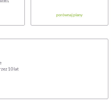
 ofert
porównaj plany
e
ez 10 lat