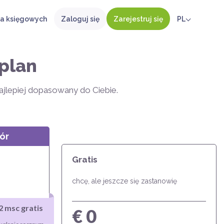
la księgowych
Zaloguj się
Zarejestruj się
PL
plan
najlepiej dopasowany do Ciebie.
ór
Gratis
chcę, ale jeszcze się zastanowię
2 msc gratis
€ 0