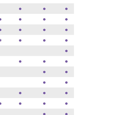
●
●
●
●
●
●
●
●
●
●
●
●
●
●
✱
●
●
●
●
●
●
●
●
●
●
●
●
●
●
●
●
●