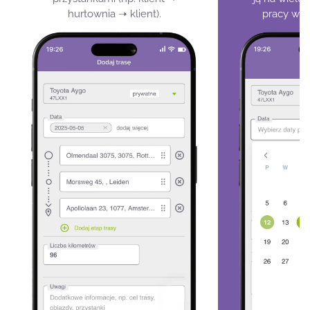
hurtownia ➝ klient).
pracy w je