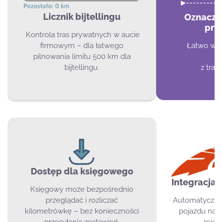
Licznik bijtellingu
Oznacza
pry
Kontrola tras prywatnych w aucie
firmowym – dla łatwego
Łatwo wyo
pilnowania limitu 500 km dla
p
bijtellingu.
z tras
Dostęp dla księgowego
Integracja 
Księgowy może bezpośrednio
przeglądać i rozliczać
Automatyczne
kilometrówkę – bez konieczności
pojazdu na 