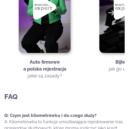
Play
Play
Dalej
Auto firmowe
Bijtel
a polska rejestracja
jak go un
jakie są zasady?
FAQ
Czym jest kilometrówka i do czego służy?
Kilometrówka to funkcja umożliwiająca rejestrowanie tras
przejazdów służbowych, które można rozliczyć jako koszt