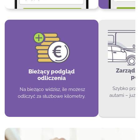
Zarządz
Bieżący podgląd
po
odliczenia
Szybko przeł
Na bieżąco widzisz, ile możesz
autami – już 
odliczyć za służbowe kilometry.
f