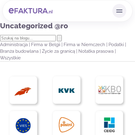
Uncategorized @ro
Administracja
|
Firma w Belgii
|
Firma w Niemczech
|
Podatki
|
Branża budowlana
|
Życie za granicą
|
Notatka prasowa
|
Wszystkie