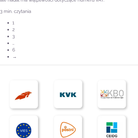
ale nadal ma wątpliwości dotyczące numeru VAT.
3 min. czytania
1
2
3
…
6
→