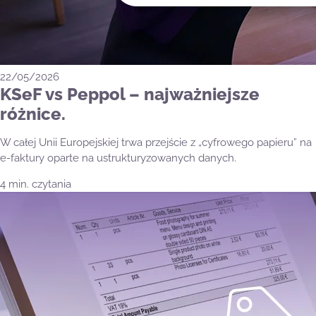
22/05/2026
KSeF vs Peppol – najważniejsze
różnice.
W całej Unii Europejskiej trwa przejście z „cyfrowego papieru” na
e-faktury oparte na ustrukturyzowanych danych.
4 min. czytania