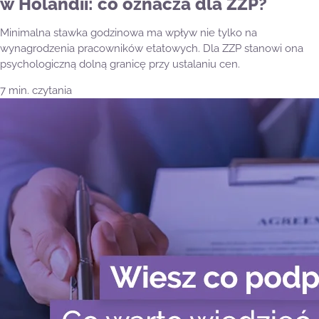
w Holandii: co oznacza dla ZZP?
Minimalna stawka godzinowa ma wpływ nie tylko na
wynagrodzenia pracowników etatowych. Dla ZZP stanowi ona
psychologiczną dolną granicę przy ustalaniu cen.
7 min. czytania