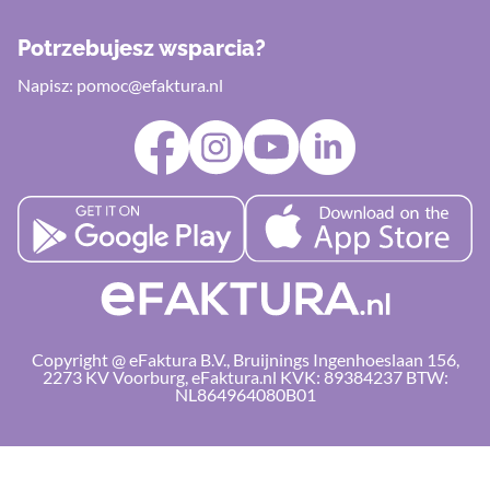
Potrzebujesz wsparcia?
Napisz:
pomoc@efaktura.nl
Copyright @ eFaktura B.V., Bruijnings Ingenhoeslaan 156,
2273 KV Voorburg, eFaktura.nl KVK: 89384237 BTW:
NL864964080B01