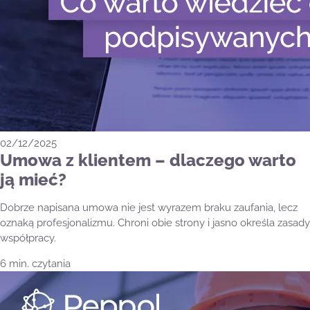
02/12/2025
Umowa z klientem – dlaczego warto
ją mieć?
Dobrze napisana umowa nie jest wyrazem braku zaufania, lecz
oznaką profesjonalizmu. Chroni obie strony i jasno określa zasady
współpracy.
6 min. czytania