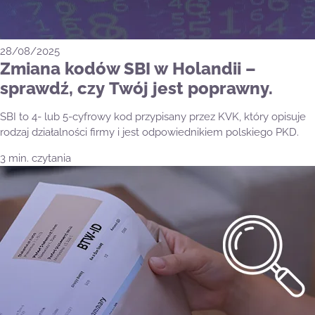
28/08/2025
Zmiana kodów SBI w Holandii –
sprawdź, czy Twój jest poprawny.
SBI to 4- lub 5-cyfrowy kod przypisany przez KVK, który opisuje
rodzaj działalności firmy i jest odpowiednikiem polskiego PKD.
3 min. czytania