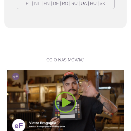
PL | NL | EN | DE | RO | RU | UA | HU | SK
CO O NAS MÓWIĄ?