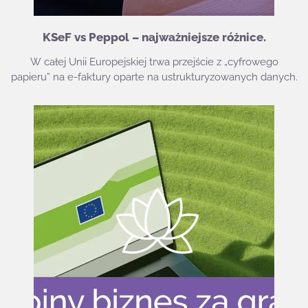
KSeF vs Peppol – najważniejsze różnice.
W całej Unii Europejskiej trwa przejście z „cyfrowego
papieru” na e-faktury oparte na ustrukturyzowanych danych.