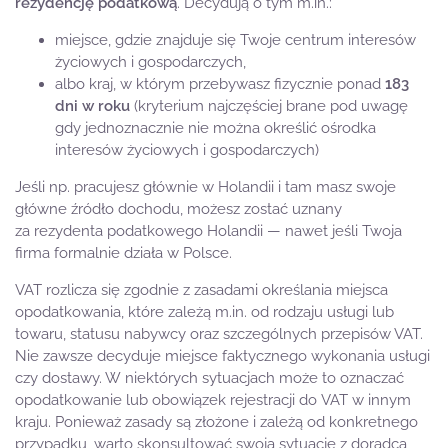
rezydencję podatkową
. Decydują o tym m.in.:
miejsce, gdzie znajduje się Twoje centrum interesów
życiowych i gospodarczych,
albo kraj, w którym przebywasz fizycznie ponad
183
dni w roku
(kryterium najczęściej brane pod uwagę
gdy jednoznacznie nie można określić ośrodka
interesów życiowych i gospodarczych)
Jeśli np. pracujesz głównie w Holandii i tam masz swoje
główne źródło dochodu, możesz zostać uznany
za rezydenta podatkowego Holandii — nawet jeśli Twoja
firma formalnie działa w Polsce.
VAT rozlicza się zgodnie z zasadami określania miejsca
opodatkowania, które zależą m.in. od rodzaju usługi lub
towaru, statusu nabywcy oraz szczególnych przepisów VAT.
Nie zawsze decyduje miejsce faktycznego wykonania usługi
czy dostawy. W niektórych sytuacjach może to oznaczać
opodatkowanie lub obowiązek rejestracji do VAT w innym
kraju. Ponieważ zasady są złożone i zależą od konkretnego
przypadku, warto skonsultować swoją sytuację z doradcą