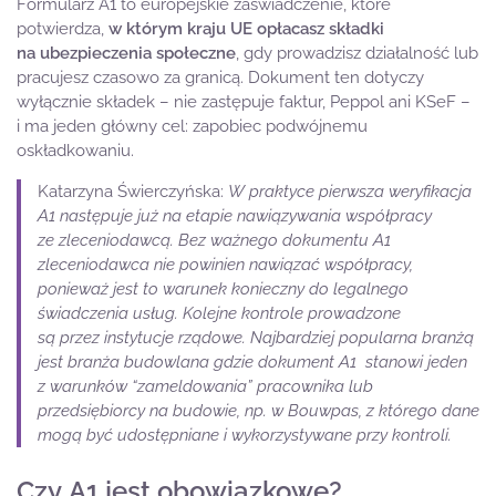
Formularz A1 to europejskie zaświadczenie, które
potwierdza,
w którym kraju UE opłacasz składki
na ubezpieczenia społeczne
, gdy prowadzisz działalność lub
pracujesz czasowo za granicą. Dokument ten dotyczy
wyłącznie składek – nie zastępuje faktur, Peppol ani KSeF –
i ma jeden główny cel: zapobiec podwójnemu
oskładkowaniu.
Katarzyna Świerczyńska:
W praktyce pierwsza weryfikacja
A1 następuje już na etapie nawiązywania współpracy
ze zleceniodawcą. Bez ważnego dokumentu A1
zleceniodawca nie powinien nawiązać współpracy,
ponieważ jest to warunek konieczny do legalnego
świadczenia usług. Kolejne kontrole prowadzone
są przez instytucje rządowe. Najbardziej popularna branżą
jest branża budowlana gdzie dokument A1 stanowi jeden
z warunków “zameldowania” pracownika lub
przedsiębiorcy na budowie, np. w Bouwpas, z którego dane
mogą być udostępniane i wykorzystywane przy kontroli.
Czy A1 jest obowiązkowe?