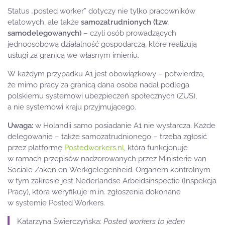
Status „posted worker” dotyczy nie tylko pracowników
etatowych, ale także
samozatrudnionych (tzw.
samodelegowanych)
– czyli osób prowadzących
jednoosobową działalność gospodarczą, które realizują
usługi za granicą we własnym imieniu.
W każdym przypadku A1 jest obowiązkowy – potwierdza,
że mimo pracy za granicą dana osoba nadal podlega
polskiemu systemowi ubezpieczeń społecznych (ZUS),
a nie systemowi kraju przyjmującego.
Uwaga:
w Holandii samo posiadanie A1 nie wystarcza. Każde
delegowanie – także samozatrudnionego – trzeba zgłosić
przez platformę
Postedworkers.nl
, która funkcjonuje
w ramach przepisów nadzorowanych przez Ministerie van
Sociale Zaken en Werkgelegenheid. Organem kontrolnym
w tym zakresie jest Nederlandse Arbeidsinspectie (Inspekcja
Pracy), która weryfikuje m.in. zgłoszenia dokonane
w systemie Posted Workers.
Katarzyna Świerczyńska:
Posted workers to jeden