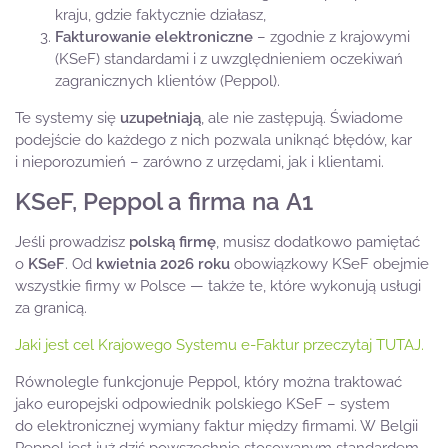
kraju, gdzie faktycznie działasz,
Fakturowanie elektroniczne
– zgodnie z krajowymi
(KSeF) standardami i z uwzględnieniem oczekiwań
zagranicznych klientów (Peppol).
Te systemy się
uzupełniają
, ale nie zastępują. Świadome
podejście do każdego z nich pozwala uniknąć błędów, kar
i nieporozumień – zarówno z urzędami, jak i klientami.
KSeF, Peppol a firma na A1
Jeśli prowadzisz
polską firmę
, musisz dodatkowo pamiętać
o
KSeF
. Od
kwietnia 2026 roku
obowiązkowy KSeF obejmie
wszystkie firmy w Polsce — także te, które wykonują usługi
za granicą.
Jaki jest cel Krajowego Systemu e-Faktur przeczytaj TUTAJ.
Równolegle funkcjonuje Peppol, który można traktować
jako europejski odpowiednik polskiego KSeF – system
do elektronicznej wymiany faktur między firmami. W Belgii
Peppol jest już dziś powszechnie stosowanym standardem