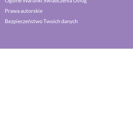
Ogólne Warunki Świadczenia Usług
Prawa autorskie
Bezpieczeństwo Twoich danych
Potrzebujesz wsparcia?
Napisz:
pomoc@efaktura.nl