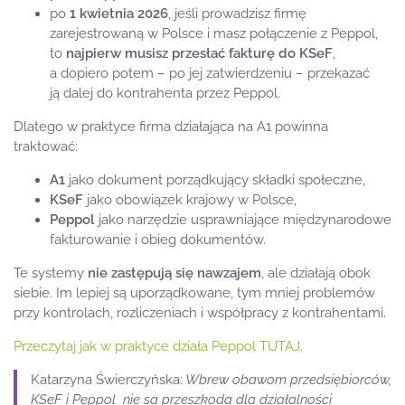
po
1 kwietnia 2026
, jeśli prowadzisz firmę
zarejestrowaną w Polsce i masz połączenie z Peppol,
to
najpierw musisz przesłać fakturę do KSeF
,
a dopiero potem – po jej zatwierdzeniu – przekazać
ją dalej do kontrahenta przez Peppol.
Dlatego w praktyce firma działająca na A1 powinna
traktować:
A1
jako dokument porządkujący składki społeczne,
KSeF
jako obowiązek krajowy w Polsce,
Peppol
jako narzędzie usprawniające międzynarodowe
fakturowanie i obieg dokumentów.
Te systemy
nie zastępują się nawzajem
, ale działają obok
siebie. Im lepiej są uporządkowane, tym mniej problemów
przy kontrolach, rozliczeniach i współpracy z kontrahentami.
Przeczytaj jak w praktyce działa Peppol TUTAJ.
Katarzyna Świerczyńska:
Wbrew obawom przedsiębiorców,
KSeF i Peppol nie są przeszkodą dla działalności