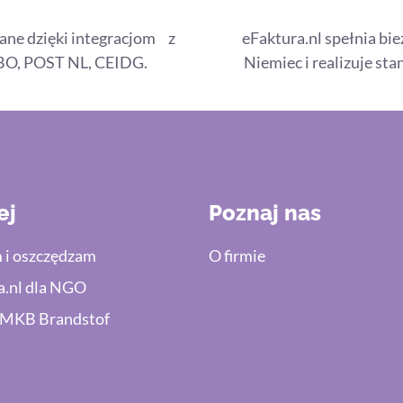
ane dzięki integracjom z
eFaktura.nl spełnia bi
BO, POST NL, CEIDG.
Niemiec i realizuje st
ej
Poznaj nas
 i oszczędzam
O firmie
a.nl dla NGO
 MKB Brandstof