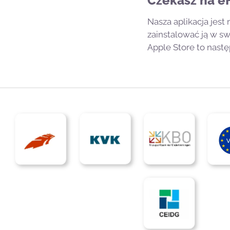
Czekasz na eF
Nasza aplikacja jest
zainstalować ją w s
Apple Store to nastę