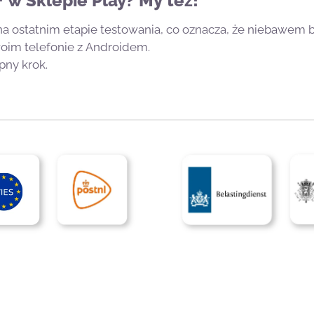
 w Sklepie Play? My też!
 na ostatnim etapie testowania, co oznacza, że niebawem
woim telefonie z Androidem.
pny krok.