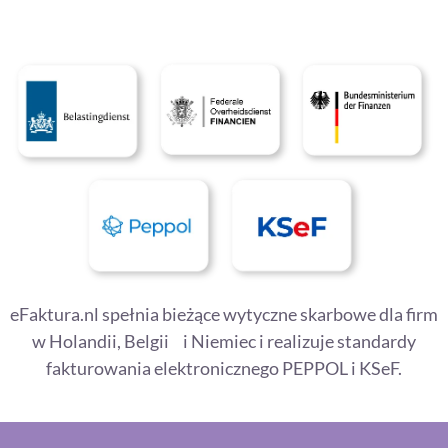
eFaktura.nl spełnia bieżące wytyczne skarbowe dla firm
w Holandii, Belgii i Niemiec i realizuje standardy
fakturowania elektronicznego PEPPOL i KSeF.