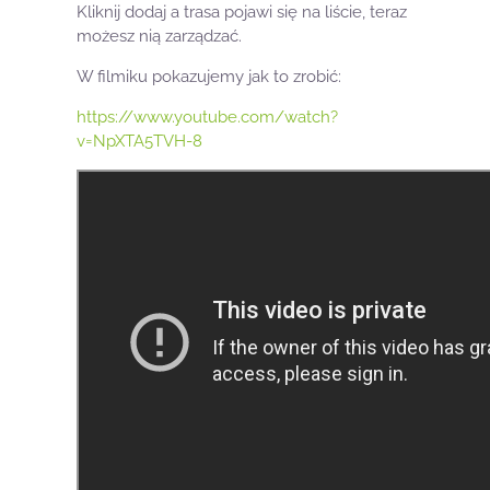
Kliknij dodaj a trasa pojawi się na liście, teraz
możesz nią zarządzać.
W filmiku pokazujemy jak to zrobić:
https://www.youtube.com/watch?
v=NpXTA5TVH-8