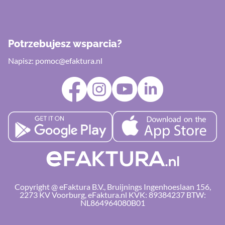
Potrzebujesz wsparcia?
Napisz:
pomoc@efaktura.nl
Copyright @ eFaktura B.V., Bruijnings Ingenhoeslaan 156,
2273 KV Voorburg, eFaktura.nl KVK: 89384237 BTW:
NL864964080B01