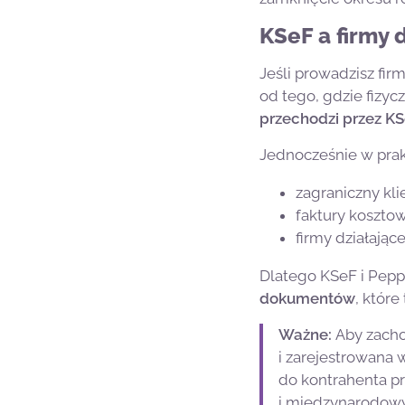
KSeF a firmy 
Jeśli prowadzisz fi
od tego, gdzie fizyc
przechodzi przez K
Jednocześnie w prak
zagraniczny kl
faktury kosztow
firmy działają
Dlatego KSeF i Peppo
dokumentów
, które
Ważne:
Aby zach
i zarejestrowana 
do kontrahenta pr
i międzynarodowy