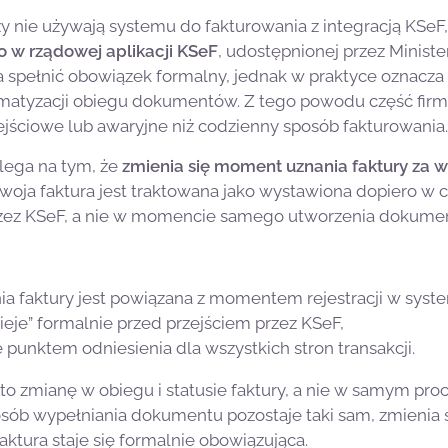
rzy nie używają systemu do fakturowania z integracją KSe
 w rządowej aplikacji KSeF
, udostępnionej przez Minist
a spełnić obowiązek formalny, jednak w praktyce oznacz
matyzacji obiegu dokumentów. Z tego powodu część firm t
ejściowe lub awaryjne niż codzienny sposób fakturowania.
lega na tym, że
zmienia się moment uznania faktury za 
a faktura jest traktowana jako wystawiona dopiero w chw
rzez KSeF, a nie w momencie samego utworzenia dokume
ia faktury jest powiązana z momentem rejestracji w syste
tnieje” formalnie przed przejściem przez KSeF,
ę punktem odniesienia dla wszystkich stron transakcji.
o zmianę w obiegu i statusie faktury, a nie w samym proce
sób wypełniania dokumentu pozostaje taki sam, zmienia 
ktura staje się formalnie obowiązująca.