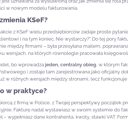
est uznawana za wystawioną oraz jak zmienia się rola prz
ości w nowym modelu fakturowania.
 zmienia KSeF?
akcie z KSeF wielu przedsiębiorców zadaje proste pytan
lientowi i na tym koniec. Nie wystarczy?”. Do tej pory fakt
ie między firmami – była przesyłana mailem, poprawiana
kilku wersjach, na których równolegle pracowała księgowoś
odel, bo wprowadza
jeden, centralny obieg
, w którym fa
aństwowego i zostaje tam zarejestrowana jako oficjalny 
uż w różnych wersjach między stronami, lecz funkcjonuj
to w praktyce?
ębiorcą z firmą w Polsce, z Twojej perspektywy początek 
yjnie. Fakturę nadal wystawiasz w swoim systemie do fa
.nl – wypełniasz dane kontrahenta, kwoty, stawki VAT. For