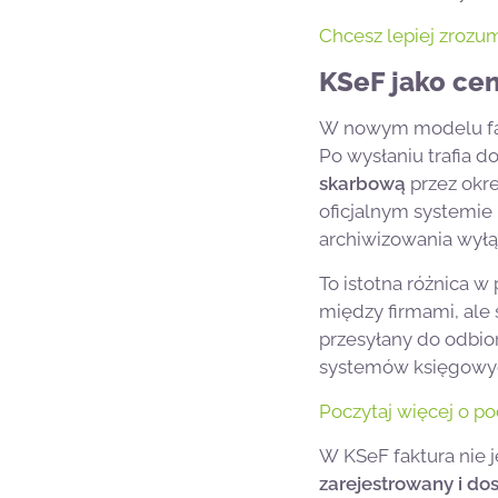
Chcesz lepiej zrozum
KSeF jako cen
W nowym modelu fakt
Po wysłaniu trafia 
skarbową
przez okre
oficjalnym systemi
archiwizowania wyłą
To istotna różnica 
między firmami, ale 
przesyłany do odbior
systemów księgowy
Poczytaj więcej o p
W KSeF faktura nie j
zarejestrowany i do