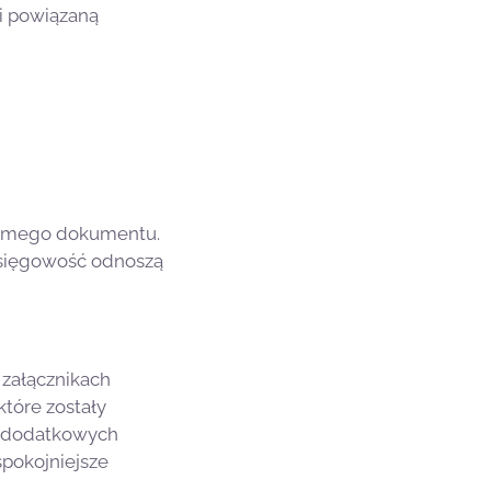
 i powiązaną
 samego dokumentu.
 księgowość odnoszą
załącznikach
tóre zostały
 i dodatkowych
spokojniejsze