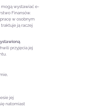
F, mogą wystawiać e-
erstwo Finansów.
a pracę w osobnym
raktuje ją raczej
wystawioną
.
ili przyjęcia jej
ntu.
mie,
sie jej
się natomiast