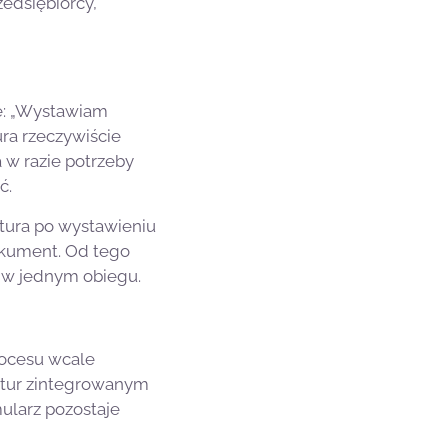
edsiębiorcy,
ie: „Wystawiam
ura rzeczywiście
 w razie potrzeby
ć.
ktura po wystawieniu
dokument. Od tego
e w jednym obiegu.
procesu wcale
ktur zintegrowanym
mularz pozostaje