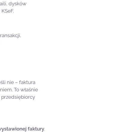
aili, dysków
 KSeF.
ansakcji,
:
li nie – faktura
eniem. To właśnie
 przedsiębiorcy
ystawionej faktury
.