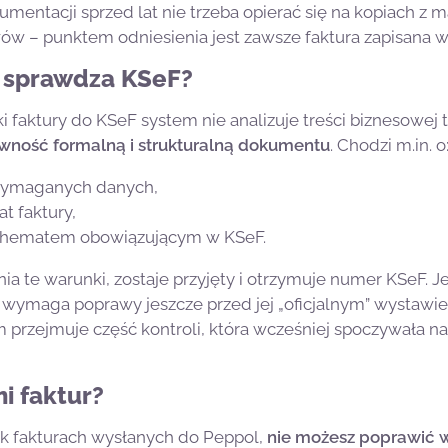
mentacji sprzed lat nie trzeba opierać się na kopiach z m
wów – punktem odniesienia jest zawsze faktura zapisana w
 sprawdza KSeF?
aktury do KSeF system nie analizuje treści biznesowej tr
ność formalną i strukturalną dokumentu
. Chodzi m.in. o
ymaganych danych,
t faktury,
chematem obowiązującym w KSeF.
ia te warunki, zostaje przyjęty i otrzymuje numer KSeF. Jeś
 i wymaga poprawy jeszcze przed jej „oficjalnym” wystawi
 przejmuje część kontroli, która wcześniej spoczywała na
i faktur?
k fakturach wysłanych do Peppol,
nie możesz poprawić w