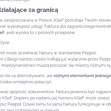
działające za granicą
rmę zarejestrowaną w Polsce, KSeF pozostaje Twoim obowi
znie wykonujesz usługi. Faktura dla zagranicznego kontra
SeF
, jeśli wynika to z polskich przepisów.
tyce:
ient może oczekiwać faktury w standardzie Peppol,
e z Belgii bardzo często trafiają już wyłącznie przez Peppo
ce międzynarodowo muszą poruszać się między różnymi s
l nie są alternatywami, ale
różnymi elementami jednego
 trzeba umiejętnie połączyć.
ować spójność dokumentów, faktura powinna być najpie
w KSeF. Dopiero po nadaniu jej numeru KSeF może zostać 
zez Peppol. Dzięki temu ta sama faktura funkcjonuje w 
m, bez rozbieżności w danych.