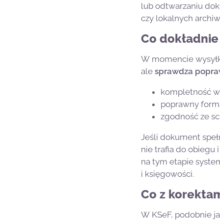
lub odtwarzaniu doku
czy lokalnych archi
Co dokładnie
W momencie wysyłki f
ale
sprawdza popraw
kompletność w
poprawny forma
zgodność ze s
Jeśli dokument spełn
nie trafia do obiegu
na tym etapie system
i księgowości.
Co z korektam
W KSeF, podobnie ja