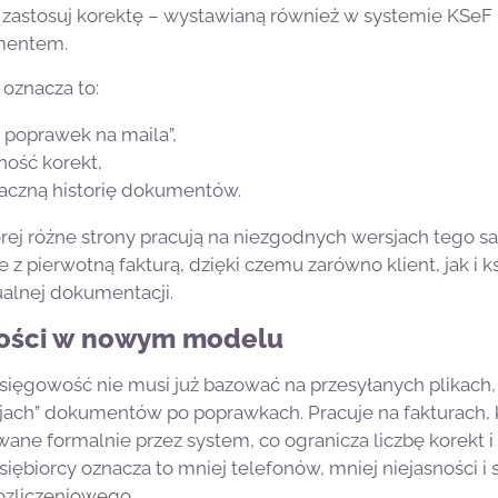
d, zastosuj korektę – wystawianą również w systemie KSeF
mentem.
 oznacza to:
 poprawek na maila”,
ność korekt,
naczną historię dokumentów.
tórej różne strony pracują na niezgodnych wersjach tego
 z pierwotną fakturą, dzięki czemu zarówno klient, jak i
tualnej dokumentacji.
wości w nowym modelu
gowość nie musi już bazować na przesyłanych plikach, 
sjach” dokumentów po poprawkach. Pracuje na fakturach, k
wane formalnie przez system, co ogranicza liczbę korekt
siębiorcy oznacza to mniej telefonów, mniej niejasności i 
ozliczeniowego.