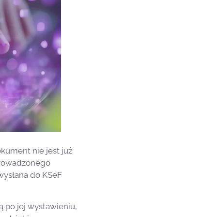
ument nie jest już
 prowadzonego
 wysłana do KSeF
ą po jej wystawieniu,