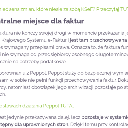
ieć sens zmian, które niesie za sobą KSeF? Przeczytaj TU
tralne miejsce dla faktur
ura nie kończy swojej drogi w momencie przekazania je
do Krajowego Systemu e-Faktur i
jest tam przechowywana 
s wymagany przepisami prawa. Oznacza to, że faktura fu
e i nie wymaga od przedsiębiorcy osobnego długotermin
cznie na potrzeby podatkowe.
w porównaniu z Peppol. Peppol służy do bezpiecznej wy
sam w sobie nie pełni funkcji przechowywania faktur. Dok
cy, natomiast obowiązek jego archiwizacji pozostaje po str
ch.
odstawach działania Peppol TUTAJ.
est jedynie przekazywana dalej, lecz
pozostaje w system
stępny dla uprawnionych stron
. Dzięki temu przy kontrol