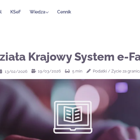
l
KSeF
Wiedza
Cennik
ziała Krajowy System e-F
19/03/2026
5
min
Podatki
/
Życie za granic
13/02/2026