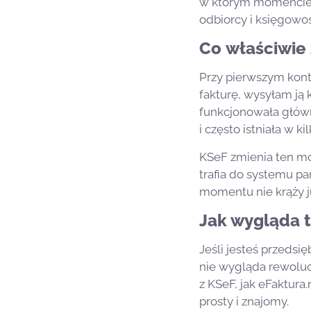
w którym momencie j
odbiorcy i księgow
Co właściwie
Przy pierwszym kont
fakturę, wysyłam ją k
funkcjonowała główn
i często istniała w 
KSeF zmienia ten m
trafia do systemu p
momentu nie krąży j
Jak wygląda 
Jeśli jesteś przedsi
nie wygląda rewoluc
z KSeF, jak eFaktura
prosty i znajomy.