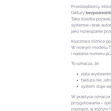
Przedsiębiorcy, któ
faktury
bezpośrednio
Taka ścieżka pozwal
systemie i brak auto
jako rozwiązanie prz
Kluczowa różnica po
W nowym modelu Twoj
i nadania numeru p
To oznacza, że:
data wystawien
faktura nie „is
system staje si
W praktyce oznacza t
przygotowania – spo
moment, w którym fa