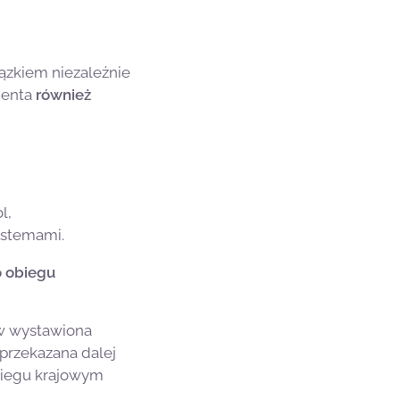
ązkiem niezależnie
henta
również
l,
ystemami.
 obiegu
rw wystawiona
przekazana dalej
obiegu krajowym