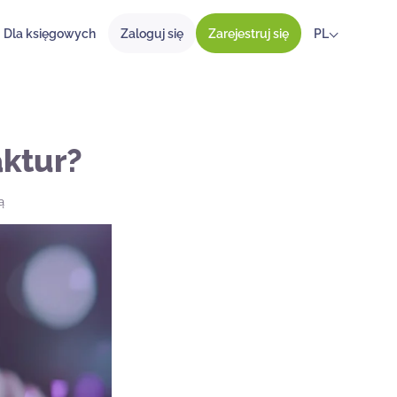
Dla księgowych
Zaloguj się
Zarejestruj się
PL
aktur?
ą