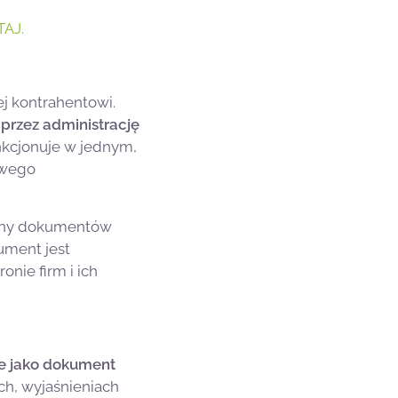
TAJ.
j kontrahentowi.
przez administrację
nkcjonuje w jednym,
owego
miany dokumentów
ument jest
onie firm i ich
ie jako dokument
ach, wyjaśnieniach