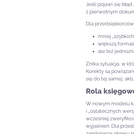
Jeśli pojawi się błą
z pierwotnym doku
Dla przedsiębiorców
mniej „szybkich
większą formal
ale też jednoz
Znika sytuacja, w k
Korekty są powiązane
się do tej samej, ak
Rola księgo
W nowym modelu księ
i „ostatecznych wer
wcześniej zweryfiko
wyjaśnień. Dla przed
zamknięcie okresu r