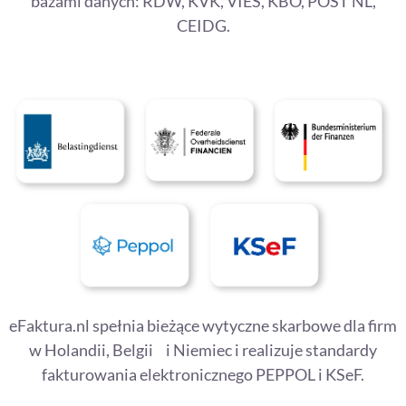
bazami danych: RDW, KVK, VIES, KBO, POST NL,
CEIDG.
eFaktura.nl spełnia bieżące wytyczne skarbowe dla firm
w Holandii, Belgii i Niemiec i realizuje standardy
fakturowania elektronicznego PEPPOL i KSeF.