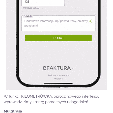
W funkcji KILOMETRÓWKA, oprócz nowego interfejsu,
wprowadziliśmy szereg pomocnych udogodnień.
Multitrasa