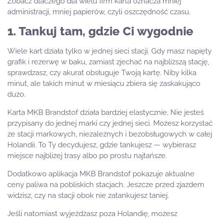
Zobacz dlaczego dla wielu firm karta oznacza mniej
administracji, mniej papierów, czyli oszczędność czasu.
1. Tankuj tam, gdzie Ci wygodnie
Wiele kart działa tylko w jednej sieci stacji. Gdy masz napięty
grafik i rezerwę w baku, zamiast zjechać na najbliższą stację,
sprawdzasz, czy akurat obsługuje Twoją kartę. Niby kilka
minut, ale takich minut w miesiącu zbiera się zaskakująco
dużo.
Karta MKB Brandstof działa bardziej elastycznie. Nie jesteś
przypisany do jednej marki czy jednej sieci. Możesz korzystać
ze stacji markowych, niezależnych i bezobsługowych w całej
Holandii. To Ty decydujesz, gdzie tankujesz — wybierasz
miejsce najbliżej trasy albo po prostu najtańsze.
Dodatkowo aplikacja MKB Brandstof pokazuje aktualne
ceny paliwa na pobliskich stacjach. Jeszcze przed zjazdem
widzisz, czy na stacji obok nie zatankujesz taniej.
Jeśli natomiast wyjeżdżasz poza Holandię, możesz