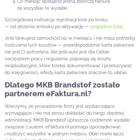
Co miesiąc dostajesz jedną zbiorczą fakturę
za wszystkie te wydatki.
Szczegółową instrukcję rejestracji krok po kroku
— od złożenia wniosku po aktywację —
znajdziesz tutaj.
Jeśli tankujesz samochód raz w miesiącu i nie masz potrzeby
rozliczania tych kosztów — prawdopodobnie karta paliwowa
nie jest Ci potrzebna. Ale jeśli auto jest dla Ciebie
narzędziem pracy i regularnie pojawiają się koszty
eksploatacyjne, które trzeba dokumentować i przekazywać
do księgowości, wtedy karta paliwowa znacznie to ułatwi.
Dlatego MKB Brandstof zostało
partnerem eFaktura
.
nl?
Wierzymy, że prowadzenie firmy jest wystarczająco
wymagające i nie ma sensu dokładać do niego zbędnej
administracji. MKB Brandstof upraszcza codzienne wydatki
związane z autem. eFaktura.nl pomaga uporządkować
i rozliczyć wszystko w jednym miejscu. Obie marki łączy