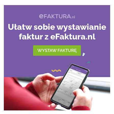
Ułatw sobie wystawianie
faktur z eFaktura.nl
WYSTAW FAKTURĘ