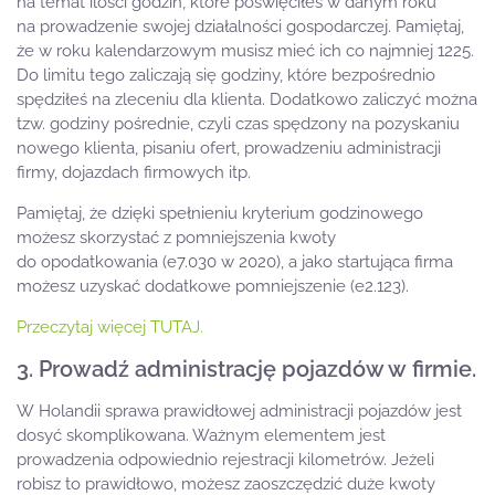
na temat ilości godzin, które poświęciłeś w danym roku
na prowadzenie swojej działalności gospodarczej. Pamiętaj,
że w roku kalendarzowym musisz mieć ich co najmniej 1225.
Do limitu tego zaliczają się godziny, które bezpośrednio
spędziłeś na zleceniu dla klienta. Dodatkowo zaliczyć można
tzw. godziny pośrednie, czyli czas spędzony na pozyskaniu
nowego klienta, pisaniu ofert, prowadzeniu administracji
firmy, dojazdach firmowych itp.
Pamiętaj, że dzięki spełnieniu kryterium godzinowego
możesz skorzystać z pomniejszenia kwoty
do opodatkowania (e7.030 w 2020), a jako startująca firma
możesz uzyskać dodatkowe pomniejszenie (e2.123).
Przeczytaj więcej TUTAJ.
3. Prowadź administrację pojazdów w firmie.
W Holandii sprawa prawidłowej administracji pojazdów jest
dosyć skomplikowana. Ważnym elementem jest
prowadzenia odpowiednio rejestracji kilometrów. Jeżeli
robisz to prawidłowo, możesz zaoszczędzić duże kwoty