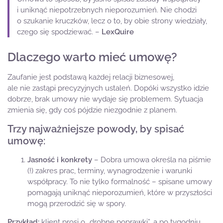
i uniknąć niepotrzebnych nieporozumień. Nie chodzi
o szukanie kruczków, lecz o to, by obie strony wiedziały,
czego się spodziewać. –
LexQuire
Dlaczego warto mieć umowę?
Zaufanie jest podstawą każdej relacji biznesowej,
ale nie zastąpi precyzyjnych ustaleń. Dopóki wszystko idzie
dobrze, brak umowy nie wydaje się problemem. Sytuacja
zmienia się, gdy coś pójdzie niezgodnie z planem.
Trzy najważniejsze powody, by spisać
umowę:
Jasność i konkrety
– Dobra umowa określa na piśmie
(!) zakres prac, terminy, wynagrodzenie i warunki
współpracy. To nie tylko formalność – spisane umowy
pomagają uniknąć nieporozumień, które w przyszłości
mogą przerodzić się w spory.
Przykład:
klient prosi o „drobne poprawki”, a po tygodniu