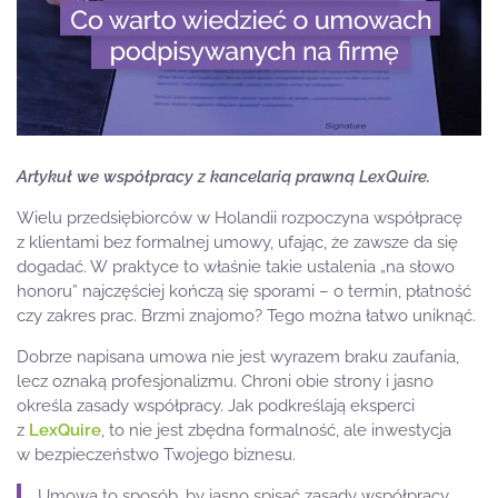
Artykuł we współpracy z kancelarią prawną LexQuire.
Wielu przedsiębiorców w Holandii rozpoczyna współpracę
z klientami bez formalnej umowy, ufając, że zawsze da się
dogadać. W praktyce to właśnie takie ustalenia „na słowo
honoru” najczęściej kończą się sporami – o termin, płatność
czy zakres prac. Brzmi znajomo? Tego można łatwo uniknąć.
Dobrze napisana umowa nie jest wyrazem braku zaufania,
lecz oznaką profesjonalizmu. Chroni obie strony i jasno
określa zasady współpracy. Jak podkreślają eksperci
z
LexQuire
, to nie jest zbędna formalność, ale inwestycja
w bezpieczeństwo Twojego biznesu.
Umowa to sposób, by jasno spisać zasady współpracy