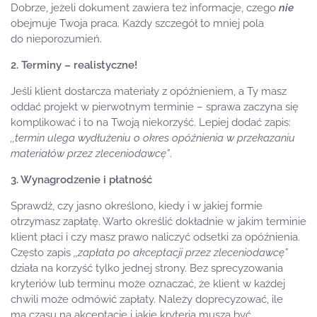
Dobrze, jeżeli dokument zawiera też informacje, czego
nie
obejmuje Twoja praca. Każdy szczegół to mniej pola
do nieporozumień.
2. Terminy – realistyczne!
Jeśli klient dostarcza materiały z opóźnieniem, a Ty masz
oddać projekt w pierwotnym terminie – sprawa zaczyna się
komplikować i to na Twoją niekorzyść. Lepiej dodać zapis:
,,termin ulega wydłużeniu o okres opóźnienia w przekazaniu
materiałów przez zleceniodawcę”
.
3. Wynagrodzenie i płatność
Sprawdź, czy jasno określono, kiedy i w jakiej formie
otrzymasz zapłatę. Warto określić dokładnie w jakim terminie
klient płaci i czy masz prawo naliczyć odsetki za opóźnienia.
Często zapis
,,zapłata po akceptacji przez zleceniodawcę”
działa na korzyść tylko jednej strony. Bez sprecyzowania
kryteriów lub terminu może oznaczać, że klient w każdej
chwili może odmówić zapłaty. Należy doprecyzować, ile
ma czasu na akceptację i jakie kryteria muszą być