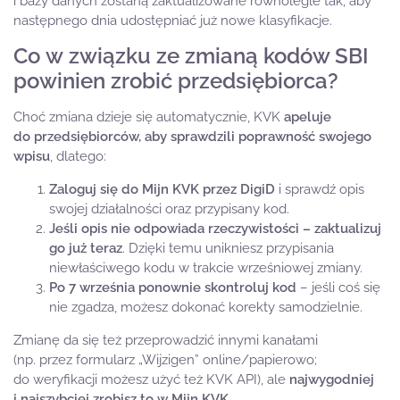
i bazy danych zostaną zaktualizowane równolegle tak, aby
następnego dnia udostępniać już nowe klasyfikacje.
Co w związku ze zmianą kodów SBI
powinien zrobić przedsiębiorca?
Choć zmiana dzieje się automatycznie, KVK
apeluje
do przedsiębiorców, aby sprawdzili poprawność swojego
wpisu
, dlatego:
Zaloguj się do
Mijn KVK
przez DigiD
i sprawdź opis
swojej działalności oraz przypisany kod.
Jeśli opis nie odpowiada rzeczywistości – zaktualizuj
go już teraz
. Dzięki temu unikniesz przypisania
niewłaściwego kodu w trakcie wrześniowej zmiany.
Po 7 września ponownie skontroluj kod
– jeśli coś się
nie zgadza, możesz dokonać korekty samodzielnie.
Zmianę da się też przeprowadzić innymi kanałami
(np. przez formularz „Wijzigen” online/papierowo;
do weryfikacji możesz użyć też KVK API), ale
najwygodniej
i najszybciej zrobisz to w Mijn KVK
.