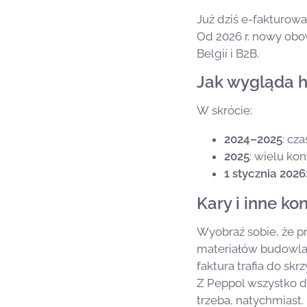
Już dziś e-fakturowa
Od 2026 r. nowy obo
Belgii i B2B.
Jak wygląda 
W skrócie:
2024–2025
: cz
2025
: wielu ko
1 stycznia 2026
Kary i inne k
Wyobraź sobie, że p
materiałów budowlany
faktura trafia do skr
Z Peppol wszystko d
trzeba, natychmiast.