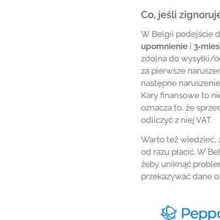
Co, jeśli zignoru
W Belgii podejście 
upomnienie
i
3‑mies
zdolna do wysyłki/o
za pierwsze narusze
następne naruszenie
Kary finansowe to ni
oznacza to, że sprze
odliczyć z niej VAT.
Warto też wiedzieć, 
od razu płacić. W B
żeby uniknąć proble
przekazywać dane o 