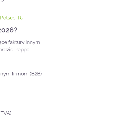
Polsce TU.
2026?
jące faktury innym
ardzie Peppol.
innym firmom (B2B)
 TVA)