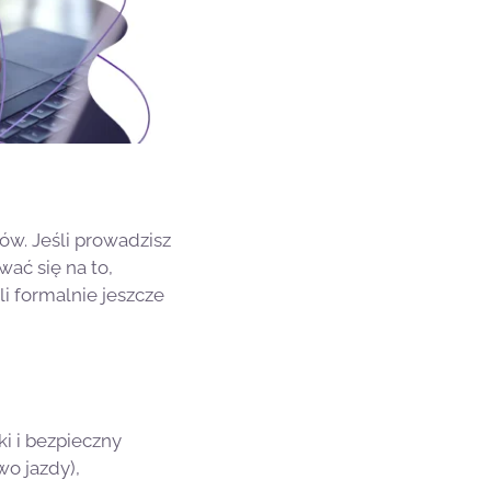
ów. Jeśli prowadzisz
wać się na to,
i formalnie jeszcze
i i bezpieczny
o jazdy),