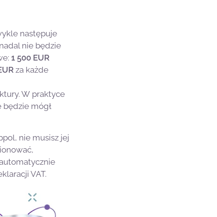
wykle następuje
nadal nie będzie
we:
1 500 EUR
 EUR
za każde
ktury. W praktyce
ie będzie mógł
ol, nie musisz jej
tionować,
 automatycznie
laracji VAT.