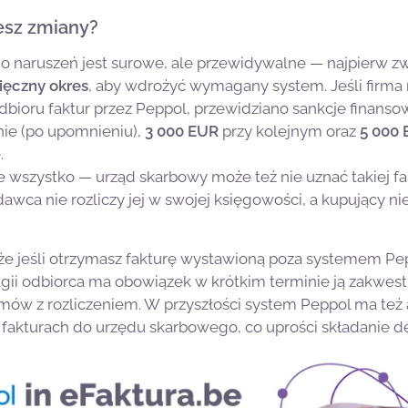
jesz zmiany?
do naruszeń jest surowe, ale przewidywalne — najpierw z
ięczny okres
, aby wdrożyć wymagany system. Jeśli firma 
dbioru faktur przez Peppol, przewidziano sankcje finanso
nie (po upomnieniu),
3 000 EUR
przy kolejnym oraz
5 000
.
e wszystko — urząd skarbowy może też nie uznać takiej fa
dawca nie rozliczy jej w swojej księgowości, a kupujący n
że jeśli otrzymasz fakturę wystawioną poza systemem Pepp
elgii odbiorca ma obowiązek w krótkim terminie ją zakwes
mów z rozliczeniem. W przyszłości system Peppol ma też
fakturach do urzędu skarbowego, co uprości składanie dek