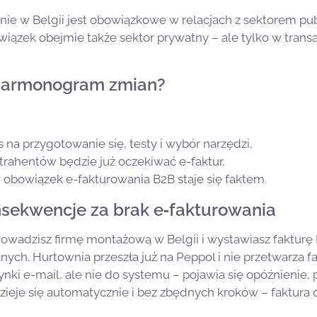
nie w Belgii jest obowiązkowe w relacjach z sektorem pu
wiązek obejmie także sektor prywatny – ale tylko w tran
harmonogram zmian?
as na przygotowanie się, testy i wybór narzędzi,
ntrahentów będzie już oczekiwać e-faktur,
: obowiązek e-fakturowania B2B staje się faktem.
onsekwencje za brak e‑fakturowania
rowadzisz firmę montażową w Belgii i wystawiasz fakturę
ch. Hurtownia przeszła już na Peppol i nie przetwarza fa
zynki e-mail, ale nie do systemu – pojawia się opóźnienie,
zieje się automatycznie i bez zbędnych kroków – faktura 