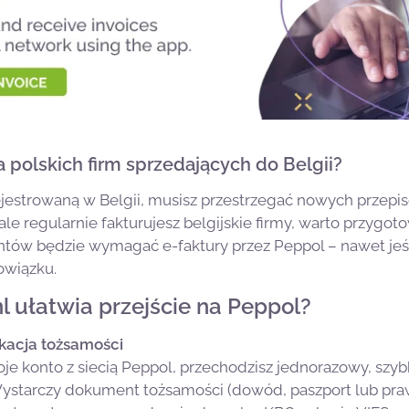
a polskich firm sprzedających do Belgii?
ejestrowaną w Belgii, musisz przestrzegać nowych przepis
 ale regularnie fakturujesz belgijskie firmy, warto przygoto
entów będzie wymagać e-faktury przez Peppol – nawet jeśl
owiązku.
l ułatwia przejście na Peppol?
kacja tożsamości
e konto z siecią Peppol, przechodzisz jednorazowy, szybk
 Wystarczy dokument tożsamości (dowód, paszport lub praw