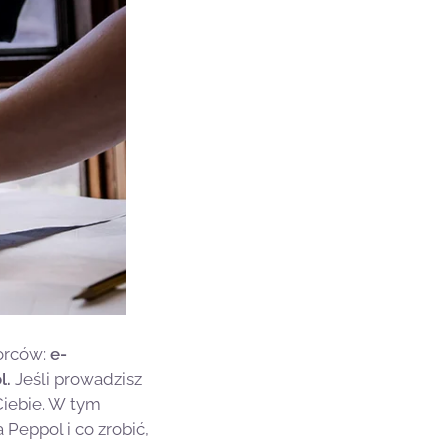
iorców:
e-
l.
Jeśli prowadzisz
Ciebie. W tym
 Peppol i co zrobić,