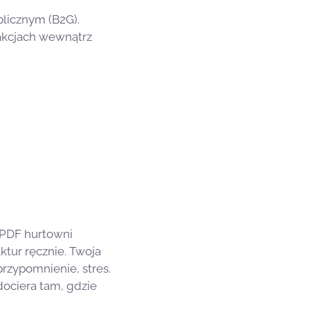
blicznym (B2G).
sakcjach wewnątrz
 PDF hurtowni
ktur ręcznie. Twoja
 przypomnienie, stres.
dociera tam, gdzie