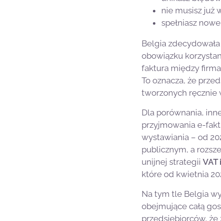
nie musisz już 
spełniasz now
Belgia zdecydowała 
obowiązku korzystani
faktura między firm
To oznacza, że przed
tworzonych ręcznie 
Dla porównania, inn
przyjmowania e-faktu
wystawiania – od 20
publicznym, a rozsze
unijnej strategii
VAT 
które od kwietnia 2
Na tym tle Belgia wy
obejmujące całą gosp
przedsiębiorców, że 