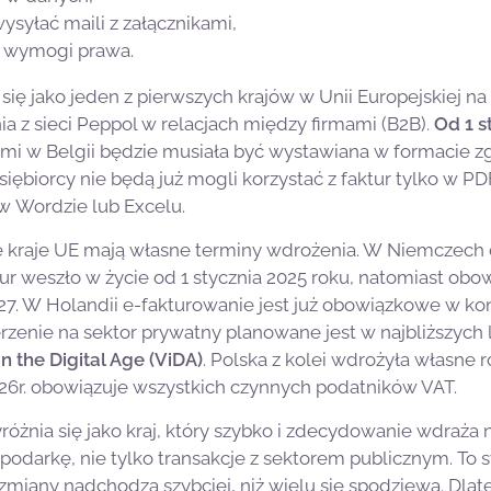
wysyłać maili z załącznikami,
e wymogi prawa.
się jako jeden z pierwszych krajów w Unii Europejskiej 
a z sieci Peppol w relacjach między firmami (B2B).
Od 1 s
ami w Belgii będzie musiała być wystawiana w formacie 
siębiorcy nie będą już mogli korzystać z faktur tylko w
w Wordzie lub Excelu.
e kraje UE mają własne terminy wdrożenia. W Niemczech
r weszło w życie od 1 stycznia 2025 roku, natomiast obow
27. W Holandii e-fakturowanie jest już obowiązkowe w ko
rzenie na sektor prywatny planowane jest w najbliższych
in the Digital Age (ViDA)
. Polska z kolei wdrożyła własne 
026r. obowiązuje wszystkich czynnych podatników VAT.
różnia się jako kraj, który szybko i zdecydowanie wdraża
odarkę, nie tylko transakcje z sektorem publicznym. To s
zmiany nadchodzą szybciej, niż wielu się spodziewa. Dla