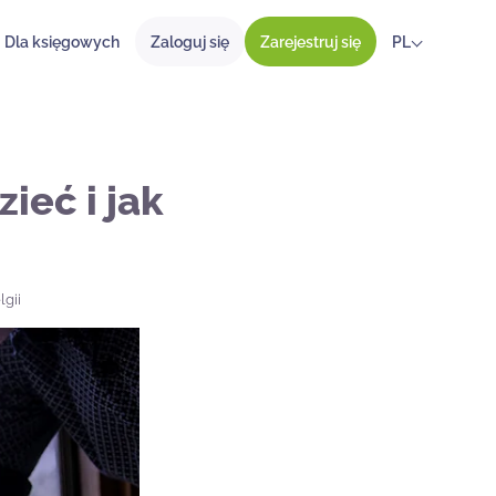
Dla księgowych
Zaloguj się
Zarejestruj się
PL
ieć i jak
gii