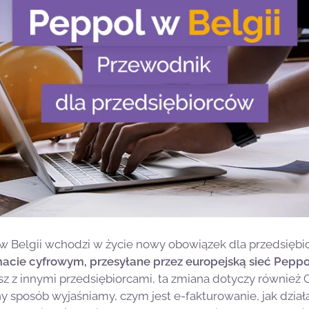
. w Belgii wchodzi w życie nowy obowiązek dla przedsięb
acie cyfrowym, przesyłane przez europejską sieć Peppo
sz z innymi przedsiębiorcami, ta zmiana dotyczy również 
y sposób wyjaśniamy, czym jest e-fakturowanie, jak działa