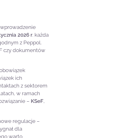
na wprowadzenie
tycznia 2026 r
. każda
zgodnym z Peppol.
 PDF czy dokumentów
 obowiązek
iązek ich
ntaktach z sektorem
 latach, w ramach
rozwiązanie –
KSeF
,
 nowe regulacje –
ygnał dla
tego warto