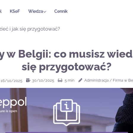
l
KSeF
Wiedza
Cennik
zieć i jak się przygotować?
y w Belgii: co musisz wiedz
się przygotować?
30/10/2025
5
min
Administracja
/
Firma w Bel
16/10/2025