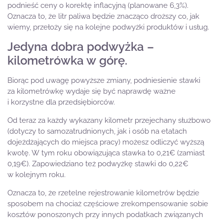
podnieść ceny o korektę inflacyjną (planowane 6,3%).
Oznacza to, że litr paliwa będzie znacząco droższy co, jak
wiemy, przełoży się na kolejne podwyżki produktów i usług.
Jedyna dobra podwyżka –
kilometrówka w górę.
Biorąc pod uwagę powyższe zmiany, podniesienie stawki
za kilometrówkę wydaje się być naprawdę ważne
i korzystne dla przedsiębiorców.
Od teraz za każdy wykazany kilometr przejechany służbowo
(dotyczy to samozatrudnionych, jak i osób na etatach
dojeżdżających do miejsca pracy) możesz odliczyć wyższą
kwotę. W tym roku obowiązująca stawka to 0,21€ (zamiast
0,19€). Zapowiedziano też podwyżkę stawki do 0,22€
w kolejnym roku.
Oznacza to, że rzetelne rejestrowanie kilometrów będzie
sposobem na chociaż częściowe zrekompensowanie sobie
kosztów ponoszonych przy innych podatkach związanych