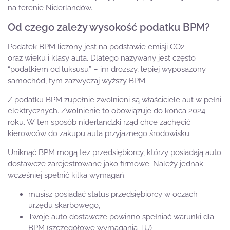
na terenie Niderlandów.
Od czego zależy wysokość podatku BPM?
Podatek BPM liczony jest na podstawie emisji CO2
oraz wieku i klasy auta. Dlatego nazywany jest często
“podatkiem od luksusu” – im droższy, lepiej wyposażony
samochód, tym zazwyczaj wyższy BPM.
Z podatku BPM zupełnie zwolnieni są właściciele aut w pełni
elektrycznych. Zwolnienie to obowiązuje do końca 2024
roku. W ten sposób niderlandzki rząd chce zachęcić
kierowców do zakupu auta przyjaznego środowisku.
Uniknąć BPM mogą też przedsiębiorcy, którzy posiadają auto
dostawcze zarejestrowane jako firmowe. Należy jednak
wcześniej spełnić kilka wymagań:
musisz posiadać status przedsiębiorcy w oczach
urzędu skarbowego,
Twoje auto dostawcze powinno spełniać warunki dla
BPM (
szczegółowe wymagania TU
),