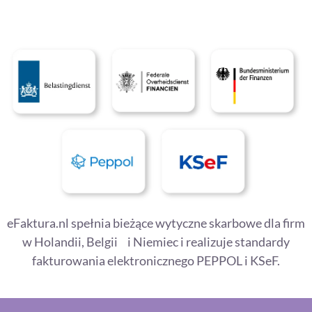
eFaktura.nl spełnia bieżące wytyczne skarbowe dla firm
w Holandii, Belgii i Niemiec i realizuje standardy
fakturowania elektronicznego PEPPOL i KSeF.