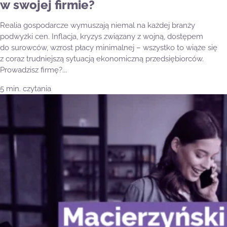
w swojej firmie?
Realia gospodarcze wymuszają niemal na każdej branży
podwyżki cen. Inflacja, kryzys związany z wojną, dostępem
do surowców, wzrost płacy minimalnej – wszystko to wiąże się
z coraz trudniejszą sytuacją ekonomiczną przedsiębiorców.
Prowadzisz firmę?...
5 min. czytania